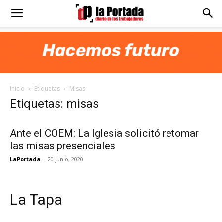
Diario
La
Inicio
Etiquetas
Misas
Portada
Etiquetas: misas
Ante el COEM: La Iglesia solicitó retomar
las misas presenciales
LaPortada
-
20 junio, 2020
La Tapa