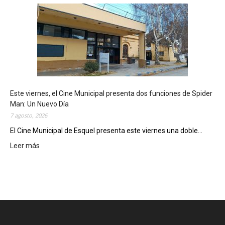
s
q
u
e
l
m
o
s
t
Este viernes, el Cine Municipal presenta dos funciones de Spider
r
Man: Un Nuevo Día
ó
7 agosto, 2026
s
u
El Cine Municipal de Esquel presenta este viernes una doble...
p
Leer más
:
o
E
t
s
e
t
n
e
c
v
i
i
a
e
l