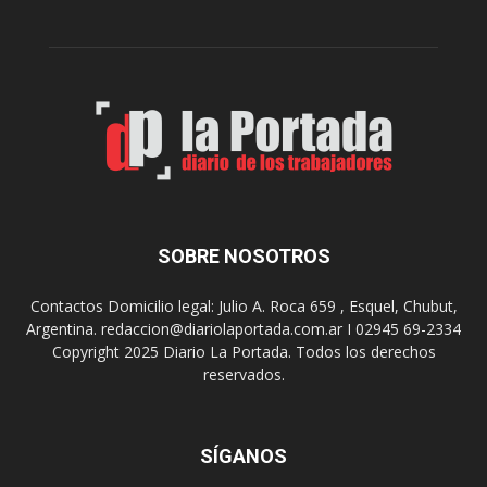
r
c
n
o
e
m
s
o
,
d
e
e
l
s
C
t
i
i
n
n
e
o
SOBRE NOSOTROS
M
d
u
e
Contactos Domicilio legal: Julio A. Roca 659 , Esquel, Chubut,
n
r
Argentina. redaccion@diariolaportada.com.ar I 02945 69-2334
i
e
Copyright 2025 Diario La Portada. Todos los derechos
c
u
reservados.
i
n
p
i
a
o
l
SÍGANOS
n
p
e