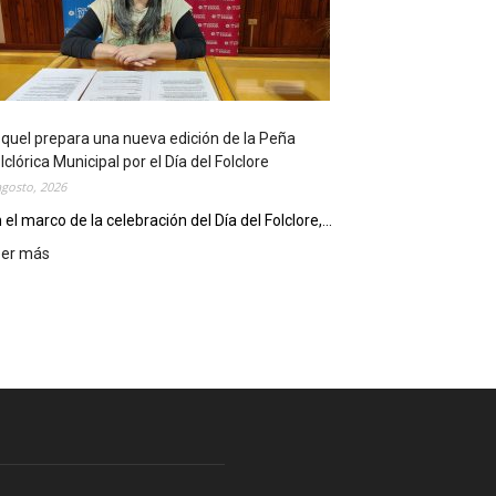
l
i
o
t
e
c
quel prepara una nueva edición de la Peña
a
lclórica Municipal por el Día del Folclore
M
agosto, 2026
u
n
 el marco de la celebración del Día del Folclore,...
i
eer más
:
c
E
i
s
p
q
a
u
l
e
c
l
e
p
l
r
e
e
b
p
r