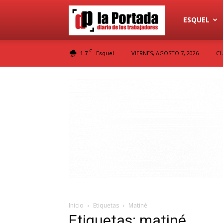
Diario
ESQUEL
C
1.7
VIERNES, AGOSTO 7, 2026
CL
Esquel
La
Portada
Inicio
Etiquetas
Matiné
Etiquetas: matiné