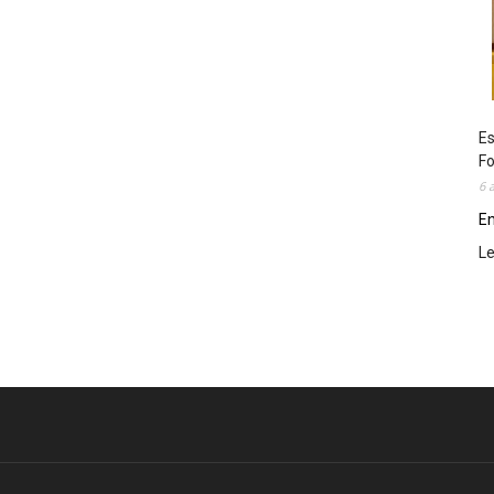
Es
Fo
6 
En
L