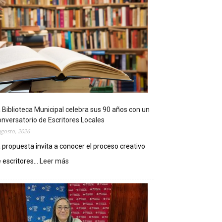
 Biblioteca Municipal celebra sus 90 años con un
nversatorio de Escritores Locales
agosto, 2026
 propuesta invita a conocer el proceso creativo
 escritores...
Leer más
:
L
a
B
i
b