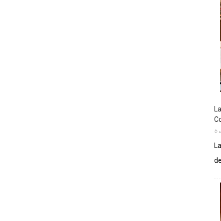
La
Co
6 
La
de