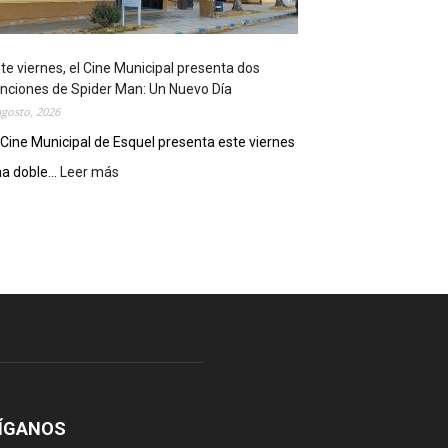
o
s
t
te viernes, el Cine Municipal presenta dos
r
nciones de Spider Man: Un Nuevo Día
ó
agosto, 2026
s
u
 Cine Municipal de Esquel presenta este viernes
p
a doble...
Leer más
:
o
E
t
s
e
t
n
e
c
v
i
i
a
e
l
r
c
n
o
e
m
s
o
,
ÍGANOS
d
e