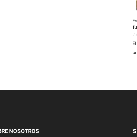
Es
fu
7 
El
un
BRE NOSOTROS
S