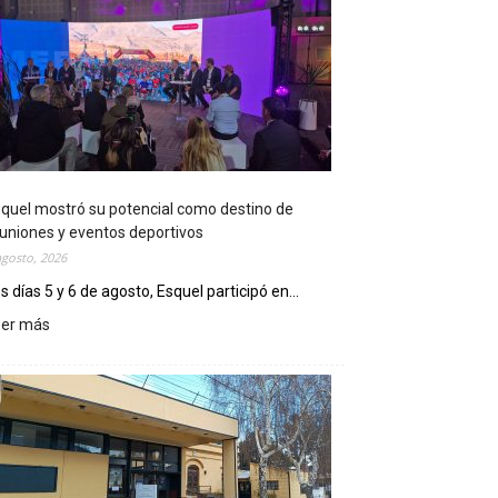
quel mostró su potencial como destino de
uniones y eventos deportivos
agosto, 2026
s días 5 y 6 de agosto, Esquel participó en...
eer más
:
E
s
q
u
e
l
m