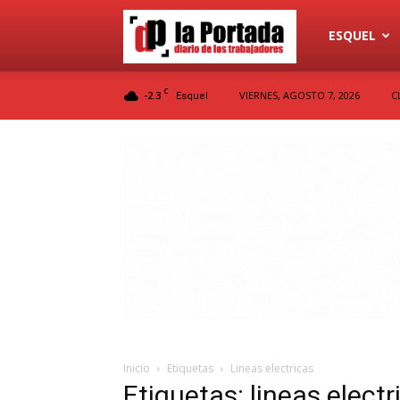
Diario
ESQUEL
C
-2.3
VIERNES, AGOSTO 7, 2026
C
Esquel
La
Portada
Inicio
Etiquetas
Lineas electricas
Etiquetas: lineas electr