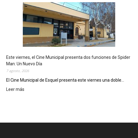
s
q
u
e
l
m
o
s
t
Este viernes, el Cine Municipal presenta dos funciones de Spider
r
Man: Un Nuevo Día
ó
7 agosto, 2026
s
u
El Cine Municipal de Esquel presenta este viernes una doble...
p
Leer más
:
o
E
t
s
e
t
n
e
c
v
i
i
a
e
l