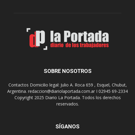
r
c
n
o
e
m
s
o
,
d
e
e
l
s
C
t
i
i
n
n
e
o
SOBRE NOSOTROS
M
d
u
e
Contactos Domicilio legal: Julio A. Roca 659 , Esquel, Chubut,
n
r
Argentina. redaccion@diariolaportada.com.ar I 02945 69-2334
i
e
Copyright 2025 Diario La Portada. Todos los derechos
c
u
reservados.
i
n
p
i
a
o
l
SÍGANOS
n
p
e