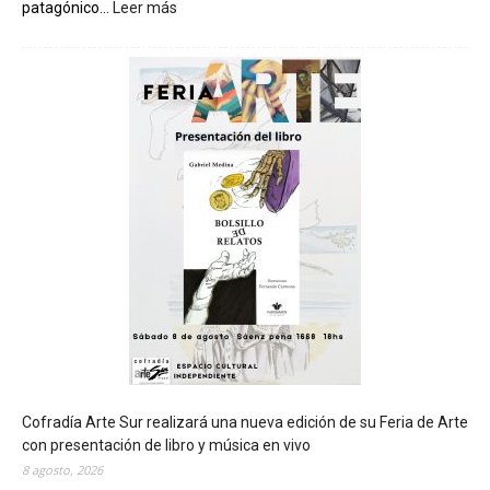
patagónico...
Leer más
:
C
h
u
b
u
t
s
e
r
á
s
e
d
e
d
e
l
c
Cofradía Arte Sur realizará una nueva edición de su Feria de Arte
i
con presentación de libro y música en vivo
e
8 agosto, 2026