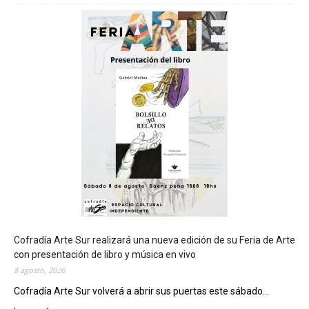
h
u
b
u
t
s
e
r
á
s
e
d
e
d
e
l
c
Cofradía Arte Sur realizará una nueva edición de su Feria de Arte
i
con presentación de libro y música en vivo
e
8 agosto, 2026
r
Cofradía Arte Sur volverá a abrir sus puertas este sábado...
r