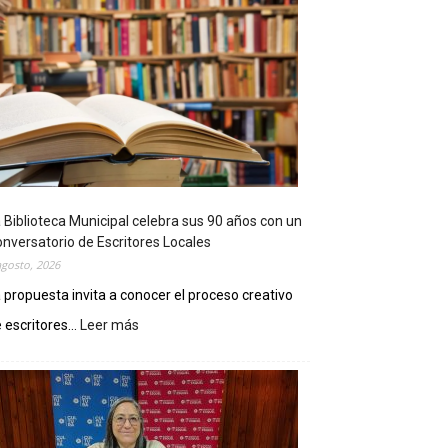
 Biblioteca Municipal celebra sus 90 años con un
nversatorio de Escritores Locales
agosto, 2026
 propuesta invita a conocer el proceso creativo
 escritores...
Leer más
:
L
a
B
i
b