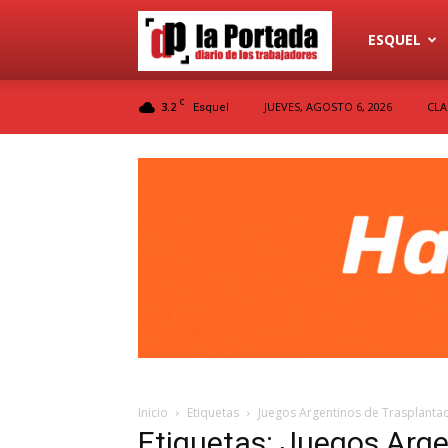
Diario
ESQUEL
C
3.2
JUEVES, AGOSTO 6, 2026
CLA
Esquel
La
Portada
Inicio
Etiquetas
Juegos Argentinos de Trasplanta
Etiquetas: Juegos Arge