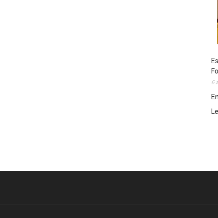
Es
Fo
6 
En
L