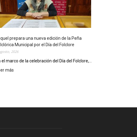
l
i
o
t
e
c
quel prepara una nueva edición de la Peña
a
lclórica Municipal por el Día del Folclore
M
agosto, 2026
u
n
 el marco de la celebración del Día del Folclore,...
i
eer más
:
c
E
i
s
p
q
a
u
l
e
c
l
e
p
l
r
e
e
b
p
r