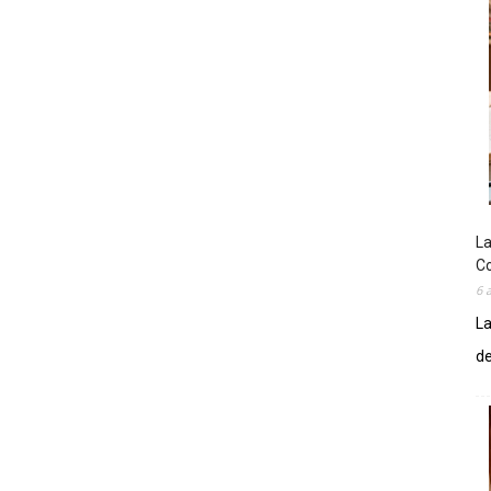
La
Co
6 
La
de