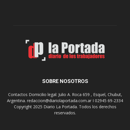
l
l
c
p
e
r
l
e
e
p
b
a
r
r
a
a
s
u
u
n
s
a
9
n
0
u
SOBRE NOSOTROS
a
e
ñ
v
o
Contactos Domicilio legal: Julio A. Roca 659 , Esquel, Chubut,
a
s
Argentina. redaccion@diariolaportada.com.ar I 02945 69-2334
e
c
Copyright 2025 Diario La Portada. Todos los derechos
d
o
reservados.
i
n
c
u
i
n