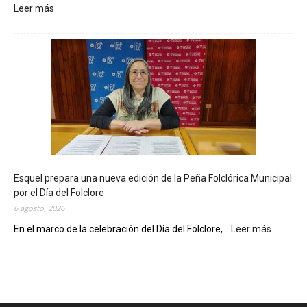
Leer más
:
L
a
B
i
b
l
i
o
t
e
c
Esquel prepara una nueva edición de la Peña Folclórica Municipal
a
por el Día del Folclore
M
6 agosto, 2026
u
n
En el marco de la celebración del Día del Folclore,...
Leer más
:
i
E
c
s
i
q
p
u
a
e