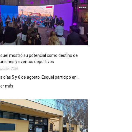
quel mostró su potencial como destino de
uniones y eventos deportivos
agosto, 2026
s días 5 y 6 de agosto, Esquel participó en...
eer más
:
E
s
q
u
e
l
m