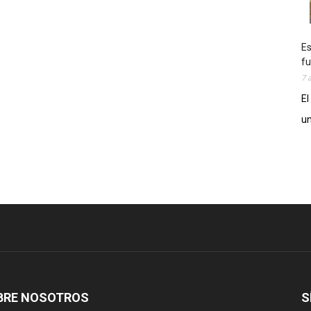
Es
fu
7 
El
un
BRE NOSOTROS
S