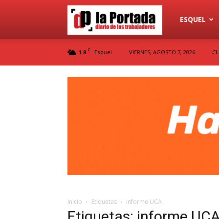
Diario
ESQUEL
C
1.8
VIERNES, AGOSTO 7, 2026
CL
Esquel
La
Portada
Inicio
Etiquetas
Informe UCA
Etiquetas: informe UC