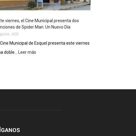
o
s
t
te viernes, el Cine Municipal presenta dos
r
nciones de Spider Man: Un Nuevo Día
ó
agosto, 2026
s
u
 Cine Municipal de Esquel presenta este viernes
p
a doble...
Leer más
:
o
E
t
s
e
t
n
e
c
v
i
i
a
e
l
r
c
n
o
e
m
s
o
,
ÍGANOS
d
e