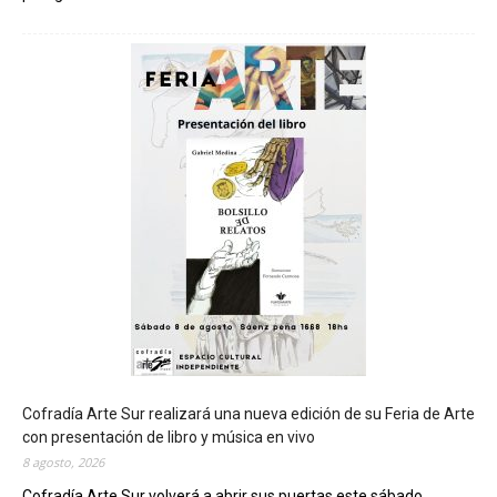
C
h
u
b
u
t
s
e
r
á
s
e
d
e
d
e
l
c
Cofradía Arte Sur realizará una nueva edición de su Feria de Arte
i
con presentación de libro y música en vivo
e
8 agosto, 2026
r
Cofradía Arte Sur volverá a abrir sus puertas este sábado...