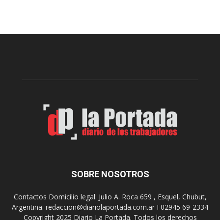
e
r
c
e
e
s
t
e
a
n
D
t
i
a
g
r
i
o
t
n
a
p
l
r
e
o
n
y
l
e
o
c
s
t
SOBRE NOSOTROS
h
o
o
p
Contactos Domicilio legal: Julio A. Roca 659 , Esquel, Chubut,
s
a
Argentina. redaccion@diariolaportada.com.ar I 02945 69-2334
p
r
Copyright 2025 Diario La Portada. Todos los derechos
i
a