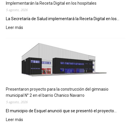
Implementarán la Receta Digital en los hospitales
5 agosto, 2026
La Secretaría de Salud implementará la Receta Digital en los...
Leer más
:
I
m
p
l
e
m
e
n
t
a
Presentaron proyecto para la construcción del gimnasio
r
municipal N° 2 en el barrio Chanico Navarro
á
5 agosto, 2026
n
El municipio de Esquel anunció que se presentó el proyecto...
l
Leer más
a
:
R
P