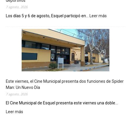
deportivos
7 agosto, 2026
Los días 5 y 6 de agosto, Esquel participó en...
Leer más
:
E
s
q
u
e
l
m
o
s
t
Este viernes, el Cine Municipal presenta dos funciones de Spider
r
Man: Un Nuevo Día
ó
7 agosto, 2026
s
u
El Cine Municipal de Esquel presenta este viernes una doble...
p
Leer más
:
o
E
t
s
e
t