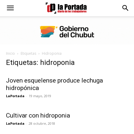
Diario
La
Inicio
Etiquetas
Hidroponia
Portada
Etiquetas: hidroponia
Joven esquelense produce lechuga
hidropónica
LaPortada
-
19 mayo, 2019
Cultivar con hidroponia
LaPortada
-
28 octubre, 2018