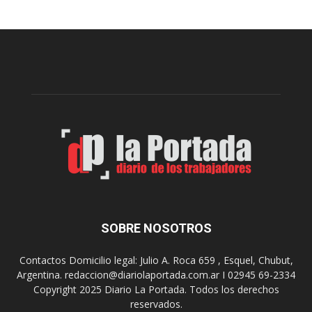
n
e
c
v
i
i
a
e
l
r
c
n
o
e
m
s
o
,
d
e
e
l
s
C
t
i
i
n
n
e
o
SOBRE NOSOTROS
M
d
u
e
Contactos Domicilio legal: Julio A. Roca 659 , Esquel, Chubut,
n
r
Argentina. redaccion@diariolaportada.com.ar I 02945 69-2334
i
e
Copyright 2025 Diario La Portada. Todos los derechos
c
u
reservados.
i
n