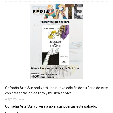
h
u
b
u
t
s
e
r
á
s
e
d
e
d
e
l
c
Cofradía Arte Sur realizará una nueva edición de su Feria de Arte
i
con presentación de libro y música en vivo
e
8 agosto, 2026
r
Cofradía Arte Sur volverá a abrir sus puertas este sábado...
r