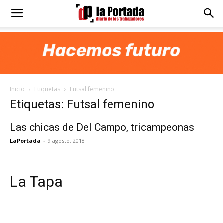
Diario
La
Inicio
Etiquetas
Futsal femenino
Portada
Etiquetas: Futsal femenino
Las chicas de Del Campo, tricampeonas
LaPortada
-
9 agosto, 2018
La Tapa