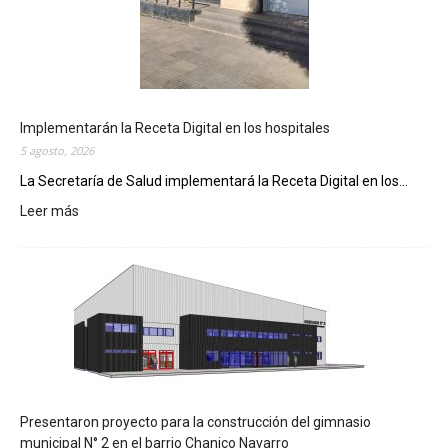
Implementarán la Receta Digital en los hospitales
5 agosto, 2026
La Secretaría de Salud implementará la Receta Digital en los...
Leer más
:
I
m
p
l
e
m
e
n
t
a
Presentaron proyecto para la construcción del gimnasio
r
municipal N° 2 en el barrio Chanico Navarro