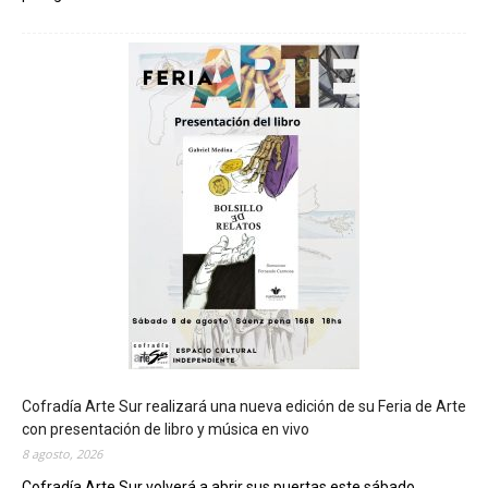
C
h
u
b
u
t
s
e
r
á
s
e
d
e
d
e
l
c
Cofradía Arte Sur realizará una nueva edición de su Feria de Arte
i
con presentación de libro y música en vivo
e
8 agosto, 2026
r
Cofradía Arte Sur volverá a abrir sus puertas este sábado...