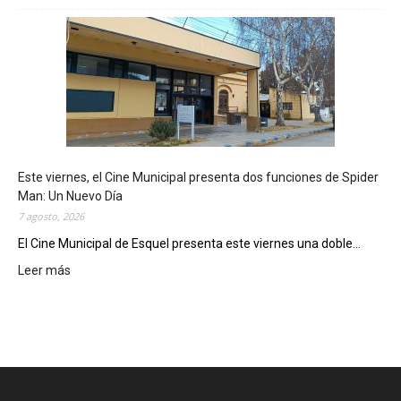
s
q
u
e
l
m
o
s
t
Este viernes, el Cine Municipal presenta dos funciones de Spider
r
Man: Un Nuevo Día
ó
7 agosto, 2026
s
u
El Cine Municipal de Esquel presenta este viernes una doble...
p
Leer más
:
o
E
t
s
e
t
n
e
c
v
i
i
a