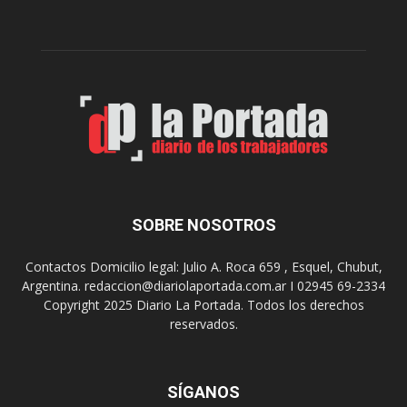
e
l
r
c
n
o
e
m
s
o
,
d
e
e
l
s
C
t
i
i
n
n
e
o
SOBRE NOSOTROS
M
d
u
e
Contactos Domicilio legal: Julio A. Roca 659 , Esquel, Chubut,
n
r
Argentina. redaccion@diariolaportada.com.ar I 02945 69-2334
i
e
Copyright 2025 Diario La Portada. Todos los derechos
c
u
reservados.
i
n
p
i
a
o
l
SÍGANOS
n
p