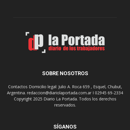
c
a
i
f
p
u
a
n
l
c
p
i
r
o
e
n
s
a
e
r
n
e
t
l
SOBRE NOSOTROS
a
m
d
e
Contactos Domicilio legal: Julio A. Roca 659 , Esquel, Chubut,
o
r
Argentina. redaccion@diariolaportada.com.ar I 02945 69-2334
s
e
Copyright 2025 Diario La Portada. Todos los derechos
f
n
u
reservados.
d
n
e
c
r
i
o
SÍGANOS
o
d