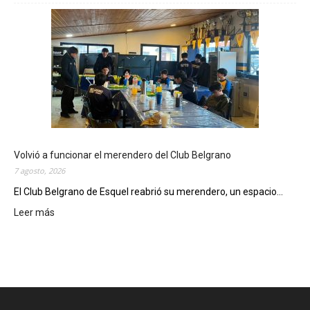
s
t
e
v
i
e
r
n
e
s
,
Volvió a funcionar el merendero del Club Belgrano
e
7 agosto, 2026
l
El Club Belgrano de Esquel reabrió su merendero, un espacio...
C
i
Leer más
:
n
V
e
o
M
l
u
v
n
i
i
ó