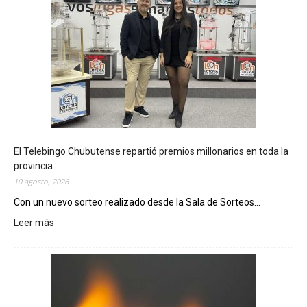
El Telebingo Chubutense repartió premios millonarios en toda la
provincia
10 agosto, 2026
Con un nuevo sorteo realizado desde la Sala de Sorteos...
Leer más
:
E
l
T
e
l