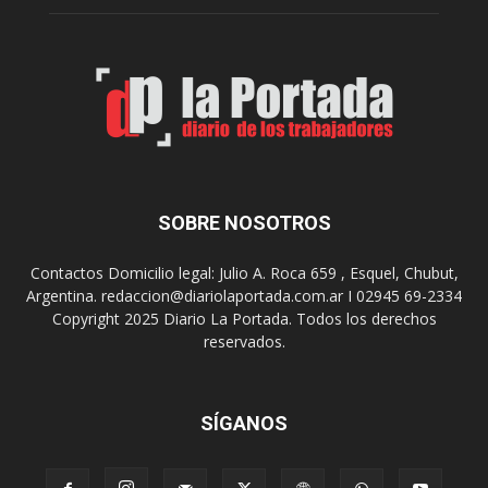
n
i
l
ó
a
p
s
r
r
e
e
m
c
i
o
o
m
s
e
SOBRE NOSOTROS
m
n
i
d
l
Contactos Domicilio legal: Julio A. Roca 659 , Esquel, Chubut,
a
l
Argentina. redaccion@diariolaportada.com.ar I 02945 69-2334
c
o
Copyright 2025 Diario La Portada. Todos los derechos
i
n
reservados.
o
a
n
r
e
i
s
SÍGANOS
o
p
s
a
e
r