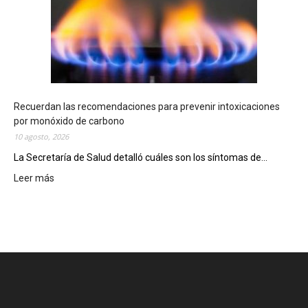
e
b
i
n
g
o
C
h
Recuerdan las recomendaciones para prevenir intoxicaciones
u
por monóxido de carbono
b
10 agosto, 2026
u
La Secretaría de Salud detalló cuáles son los síntomas de...
t
e
Leer más
:
n
R
s
e
e
c
r
u
e
e
p
r
a
d
r
a
t