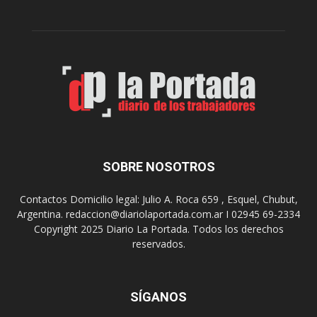
r
c
n
o
e
m
s
o
,
d
e
e
l
s
C
t
i
i
n
n
e
o
SOBRE NOSOTROS
M
d
u
e
Contactos Domicilio legal: Julio A. Roca 659 , Esquel, Chubut,
n
r
Argentina. redaccion@diariolaportada.com.ar I 02945 69-2334
i
e
Copyright 2025 Diario La Portada. Todos los derechos
c
u
reservados.
i
n
p
i
a
o
l
SÍGANOS
n
p
e