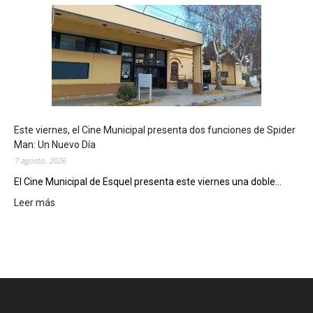
s
q
u
e
l
m
o
s
t
Este viernes, el Cine Municipal presenta dos funciones de Spider
r
Man: Un Nuevo Día
ó
7 agosto, 2026
s
u
El Cine Municipal de Esquel presenta este viernes una doble...
p
Leer más
:
o
E
t
s
e
t
n
e
c
v
i
i
a
e
l