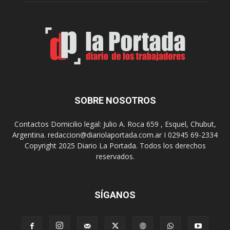
e
p
b
a
r
r
a
a
s
u
u
n
s
a
9
n
0
u
SOBRE NOSOTROS
a
e
ñ
v
o
Contactos Domicilio legal: Julio A. Roca 659 , Esquel, Chubut,
a
s
Argentina. redaccion@diariolaportada.com.ar I 02945 69-2334
e
c
Copyright 2025 Diario La Portada. Todos los derechos
d
o
reservados.
i
n
c
u
i
n
ó
SÍGANOS
C
n
o
d
n
e
v