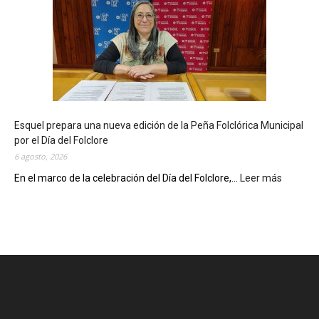
i
b
l
i
o
t
e
c
Esquel prepara una nueva edición de la Peña Folclórica Municipal
a
por el Día del Folclore
M
6 agosto, 2026
u
n
En el marco de la celebración del Día del Folclore,...
Leer más
:
i
E
c
s
i
q
p
u
a
e
l
l
c
p
e
r
l
e