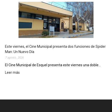
s
q
u
e
l
m
o
s
t
Este viernes, el Cine Municipal presenta dos funciones de Spider
r
Man: Un Nuevo Día
ó
7 agosto, 2026
s
u
El Cine Municipal de Esquel presenta este viernes una doble...
p
Leer más
:
o
E
t
s
e
t
n
e
c
v
i
i
a
e
l