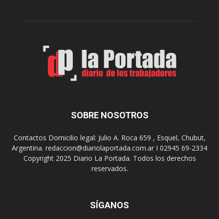
r
c
n
o
e
m
s
o
,
d
e
e
l
s
C
t
i
i
n
n
e
o
SOBRE NOSOTROS
M
d
u
e
Contactos Domicilio legal: Julio A. Roca 659 , Esquel, Chubut,
n
r
Argentina. redaccion@diariolaportada.com.ar I 02945 69-2334
i
e
Copyright 2025 Diario La Portada. Todos los derechos
c
u
reservados.
i
n
p
i
a
o
l
SÍGANOS
n
p
e