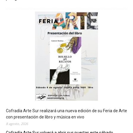
C
h
u
b
u
t
s
e
r
á
s
e
d
e
d
e
l
c
Cofradía Arte Sur realizará una nueva edición de su Feria de Arte
i
con presentación de libro y música en vivo
e
8 agosto, 2026
r
Cofradía Arte Sur volverá a abrir sus puertas este sábado...