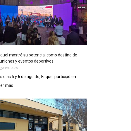
quel mostró su potencial como destino de
uniones y eventos deportivos
agosto, 2026
s días 5 y 6 de agosto, Esquel participó en...
eer más
:
E
s
q
u
e
l
m