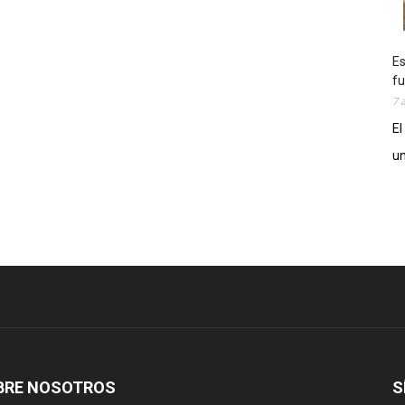
Es
fu
7 
El
un
BRE NOSOTROS
S