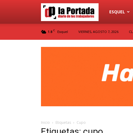
Diario
ESQUEL
C
1.8
VIERNES, AGOSTO 7, 2026
CL
Esquel
La
Portada
Inicio
Etiquetas
Cupo
Etiquetas: cupo