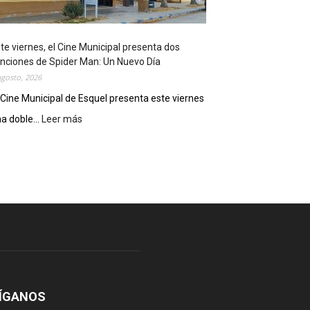
o
s
t
te viernes, el Cine Municipal presenta dos
r
nciones de Spider Man: Un Nuevo Día
ó
agosto, 2026
s
u
 Cine Municipal de Esquel presenta este viernes
p
a doble...
Leer más
:
o
E
t
s
e
t
n
e
c
v
i
i
a
e
l
r
c
n
o
e
m
s
o
,
ÍGANOS
d
e