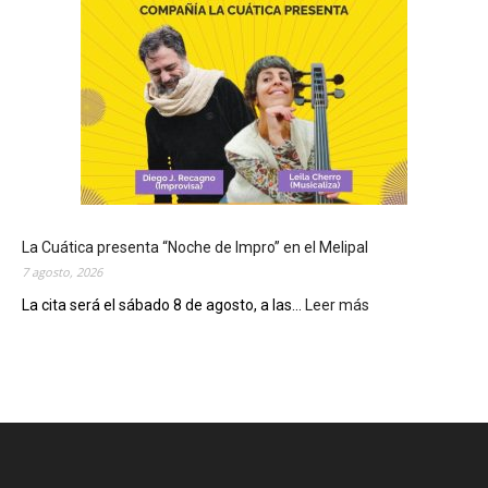
y
s
e
c
o
n
m
e
m
o
r
La Cuática presenta “Noche de Impro” en el Melipal
a
7 agosto, 2026
e
l
La cita será el sábado 8 de agosto, a las...
Leer más
:
D
L
í
a
a
C
d
u
e
á
S
t
a
i
n