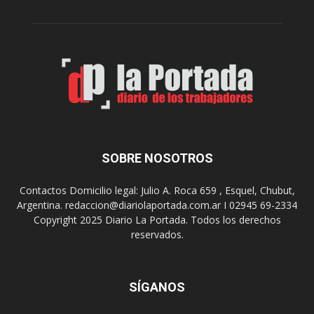
c
C
a
a
p
y
r
e
e
t
s
a
e
n
n
o
t
,
a
p
“
SOBRE NOSOTROS
a
N
t
o
r
Contactos Domicilio legal: Julio A. Roca 659 , Esquel, Chubut,
c
o
Argentina. redaccion@diariolaportada.com.ar I 02945 69-2334
h
n
Copyright 2025 Diario La Portada. Todos los derechos
e
o
reservados.
d
d
e
e
I
l
m
SÍGANOS
p
p
a
r