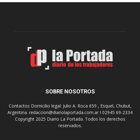
e
l
l
c
p
e
r
l
e
e
p
b
a
r
r
a
a
s
u
u
n
s
a
9
n
0
u
SOBRE NOSOTROS
a
e
ñ
v
o
Contactos Domicilio legal: Julio A. Roca 659 , Esquel, Chubut,
a
s
Argentina. redaccion@diariolaportada.com.ar I 02945 69-2334
e
c
Copyright 2025 Diario La Portada. Todos los derechos
d
o
reservados.
i
n
c
u
i