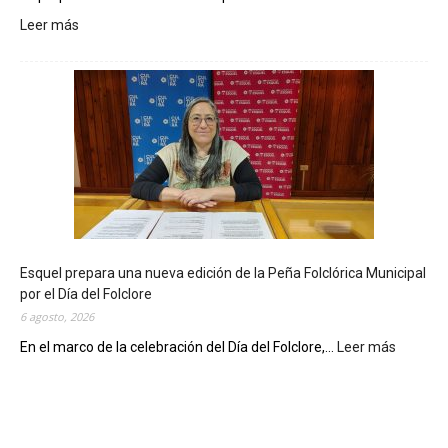
Leer más
:
L
a
B
i
b
l
i
o
t
e
c
Esquel prepara una nueva edición de la Peña Folclórica Municipal
a
por el Día del Folclore
M
6 agosto, 2026
u
n
En el marco de la celebración del Día del Folclore,...
Leer más
:
i
E
c
s
i
q
p
u
a