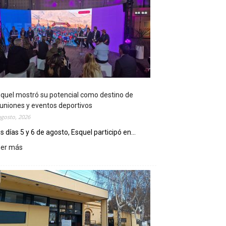
quel mostró su potencial como destino de
uniones y eventos deportivos
agosto, 2026
s días 5 y 6 de agosto, Esquel participó en...
eer más
:
E
s
q
u
e
l
m