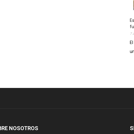
Es
fu
7 
El
un
BRE NOSOTROS
S