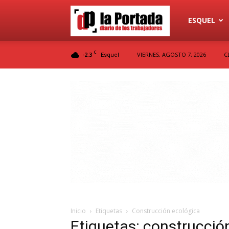
Diario
ESQUEL
C
-2.3
VIERNES, AGOSTO 7, 2026
C
Esquel
La
Portada
Inicio
Etiquetas
Construcción ecológica
Etiquetas: construcció