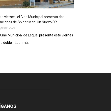
o
s
t
te viernes, el Cine Municipal presenta dos
r
nciones de Spider Man: Un Nuevo Día
ó
agosto, 2026
s
u
 Cine Municipal de Esquel presenta este viernes
p
a doble...
Leer más
:
o
E
t
s
e
t
n
e
c
v
i
i
a
e
l
r
c
n
o
e
m
s
o
,
ÍGANOS
d
e