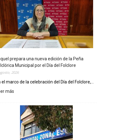
quel prepara una nueva edición de la Peña
lclórica Municipal por el Día del Folclore
agosto, 2026
 el marco de la celebración del Día del Folclore,...
eer más
:
E
s
q
u
e
l
p