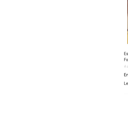
Es
Fo
6 
En
L