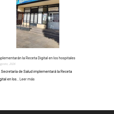
r
e
p
a
r
a
u
n
a
n
u
plementarán la Receta Digital en los hospitales
e
agosto, 2026
v
 Secretaría de Salud implementará la Receta
a
e
gital en los...
Leer más
:
d
I
i
m
c
p
i
l
ó
e
n
m