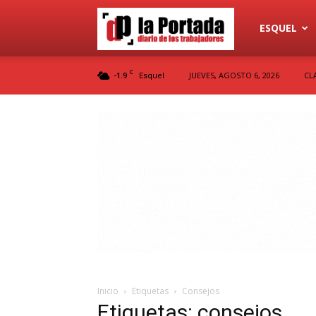
Diario
ESQUEL
C
-1.9
JUEVES, AGOSTO 6, 2026
CL
Esquel
La
Portada
Inicio
Etiquetas
Consejos
Etiquetas: consejos