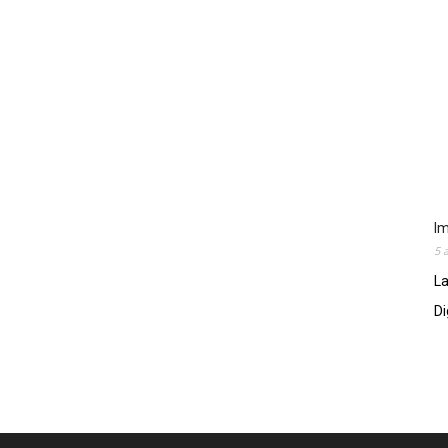
Im
5 
La
Di