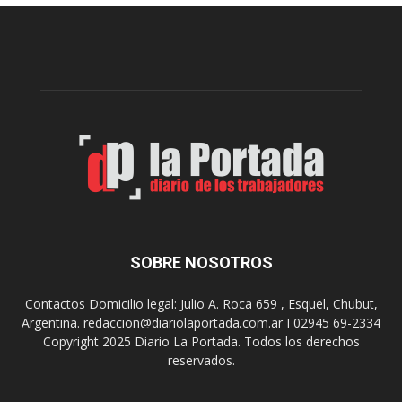
e
l
l
c
p
e
r
l
e
e
p
b
a
r
r
a
a
s
u
u
n
s
a
9
n
0
u
SOBRE NOSOTROS
a
e
ñ
v
o
Contactos Domicilio legal: Julio A. Roca 659 , Esquel, Chubut,
a
s
Argentina. redaccion@diariolaportada.com.ar I 02945 69-2334
e
c
Copyright 2025 Diario La Portada. Todos los derechos
d
o
reservados.
i
n
c
u
i