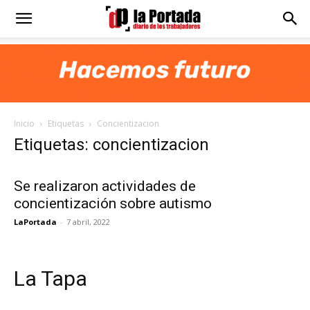
Diario
La
Inicio
Etiquetas
Concientizacion
Portada
Etiquetas: concientizacion
Se realizaron actividades de
concientización sobre autismo
LaPortada
-
7 abril, 2022
La Tapa