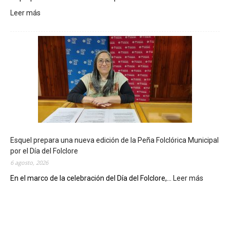
Leer más
:
L
a
B
i
b
l
i
o
t
e
c
Esquel prepara una nueva edición de la Peña Folclórica Municipal
a
por el Día del Folclore
M
6 agosto, 2026
u
n
En el marco de la celebración del Día del Folclore,...
Leer más
:
i
E
c
s
i
q
p
u
a