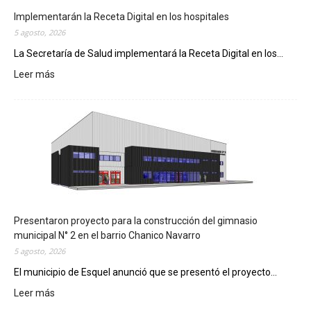
Implementarán la Receta Digital en los hospitales
5 agosto, 2026
La Secretaría de Salud implementará la Receta Digital en los...
Leer más
:
I
m
p
l
e
m
e
n
t
a
Presentaron proyecto para la construcción del gimnasio
r
municipal N° 2 en el barrio Chanico Navarro
á
5 agosto, 2026
n
El municipio de Esquel anunció que se presentó el proyecto...
l
Leer más
a
:
R
P