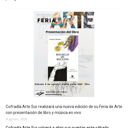
C
h
u
b
u
t
s
e
r
á
s
e
d
e
d
e
l
c
Cofradía Arte Sur realizará una nueva edición de su Feria de Arte
i
con presentación de libro y música en vivo
e
8 agosto, 2026
r
Cofradía Arte Sur volverá a abrir sus puertas este sábado...