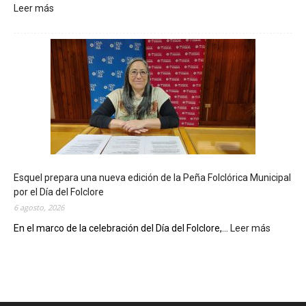
Leer más
:
L
a
B
i
b
l
i
o
t
e
c
Esquel prepara una nueva edición de la Peña Folclórica Municipal
a
por el Día del Folclore
M
6 agosto, 2026
u
n
En el marco de la celebración del Día del Folclore,...
Leer más
:
i
E
c
s
i
q
p
u
a
e