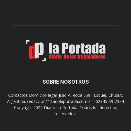
l
l
c
p
e
r
l
e
e
p
b
a
r
r
a
a
s
u
u
n
s
a
9
n
0
u
SOBRE NOSOTROS
a
e
ñ
v
o
Contactos Domicilio legal: Julio A. Roca 659 , Esquel, Chubut,
a
s
Argentina. redaccion@diariolaportada.com.ar I 02945 69-2334
e
c
Copyright 2025 Diario La Portada. Todos los derechos
d
o
reservados.
i
n
c
u
i
n