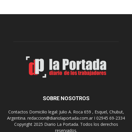
c
r
u
e
e
p
r
a
d
r
a
t
n
i
l
ó
a
p
s
r
r
e
e
m
c
i
o
o
m
s
e
SOBRE NOSOTROS
m
n
i
d
l
Contactos Domicilio legal: Julio A. Roca 659 , Esquel, Chubut,
a
l
Argentina. redaccion@diariolaportada.com.ar I 02945 69-2334
c
o
Copyright 2025 Diario La Portada. Todos los derechos
i
n
reservados.
o