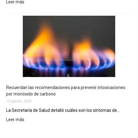
Leer más
:
E
l
T
e
l
e
b
i
n
g
o
C
h
Recuerdan las recomendaciones para prevenir intoxicaciones
u
por monóxido de carbono
b
10 agosto, 2026
u
La Secretaría de Salud detalló cuáles son los síntomas de...
t
e
Leer más
:
n
R
s
e
e