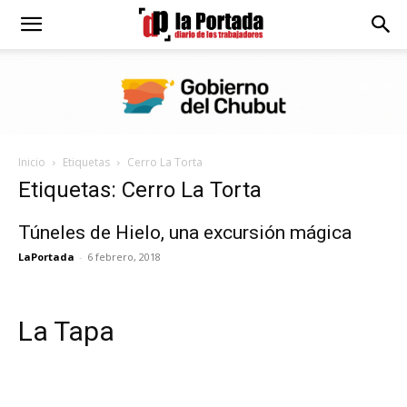
Diario
La
Inicio
Etiquetas
Cerro La Torta
Portada
Etiquetas: Cerro La Torta
Túneles de Hielo, una excursión mágica
LaPortada
-
6 febrero, 2018
La Tapa