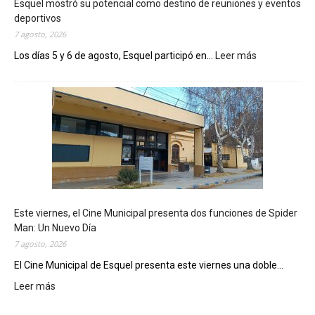
Esquel mostró su potencial como destino de reuniones y eventos
deportivos
7 agosto, 2026
Los días 5 y 6 de agosto, Esquel participó en...
Leer más
:
E
s
q
u
e
l
m
o
s
t
Este viernes, el Cine Municipal presenta dos funciones de Spider
r
Man: Un Nuevo Día
ó
7 agosto, 2026
s
u
El Cine Municipal de Esquel presenta este viernes una doble...
p
Leer más
:
o
E
t