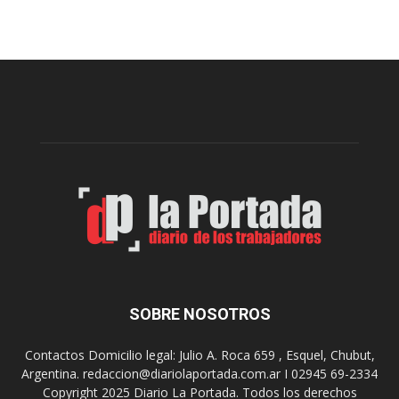
s
e
t
n
e
c
v
i
i
a
e
l
r
c
n
o
e
m
s
o
,
d
e
e
l
s
C
t
i
i
n
n
e
o
SOBRE NOSOTROS
M
d
u
e
Contactos Domicilio legal: Julio A. Roca 659 , Esquel, Chubut,
n
r
Argentina. redaccion@diariolaportada.com.ar I 02945 69-2334
i
e
Copyright 2025 Diario La Portada. Todos los derechos
c