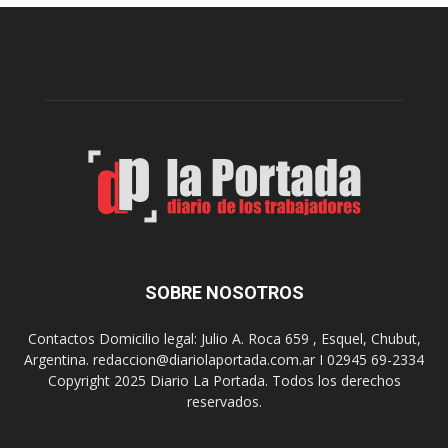
e
l
l
c
p
e
r
l
e
e
p
b
a
r
r
a
a
s
u
u
n
s
a
9
n
0
u
SOBRE NOSOTROS
a
e
ñ
v
o
Contactos Domicilio legal: Julio A. Roca 659 , Esquel, Chubut,
a
s
Argentina. redaccion@diariolaportada.com.ar I 02945 69-2334
e
c
Copyright 2025 Diario La Portada. Todos los derechos
d
o
reservados.
i
n
c
u
i