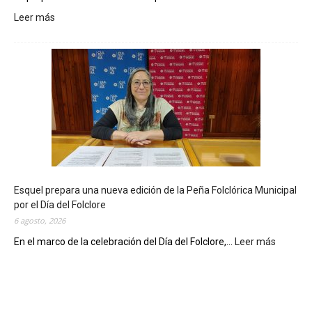
Leer más
:
L
a
B
i
b
l
i
o
t
e
c
Esquel prepara una nueva edición de la Peña Folclórica Municipal
a
por el Día del Folclore
M
6 agosto, 2026
u
n
En el marco de la celebración del Día del Folclore,...
Leer más
:
i
E
c
s
i
q
p
u
a