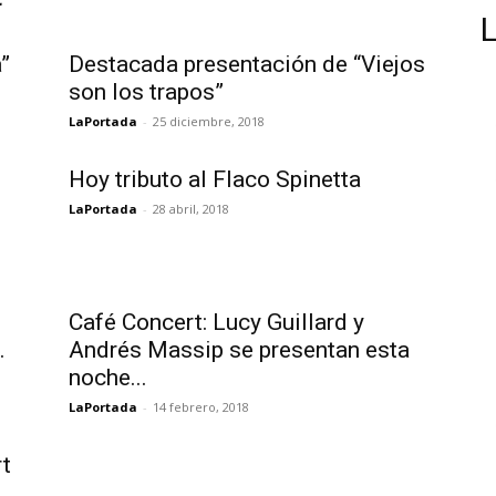
”
Destacada presentación de “Viejos
son los trapos”
LaPortada
-
25 diciembre, 2018
Hoy tributo al Flaco Spinetta
LaPortada
-
28 abril, 2018
Café Concert: Lucy Guillard y
.
Andrés Massip se presentan esta
noche...
LaPortada
-
14 febrero, 2018
rt