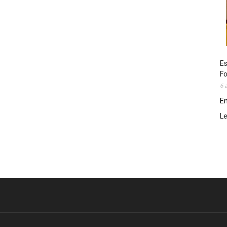
Es
Fo
6 
En
L