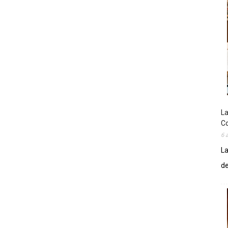
La
Co
6 
La
de