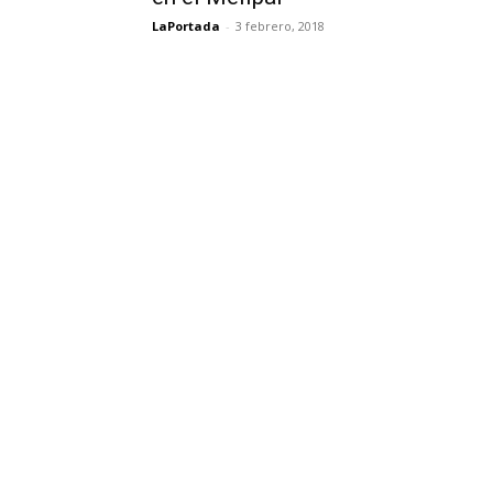
LaPortada
-
3 febrero, 2018