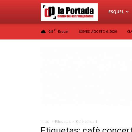
Diario
ESQUEL
C
-0.9
JUEVES, AGOSTO 6, 2026
CL
Esquel
La
Portada
Inicio
Etiquetas
Cafè concert
Etiquetas: cafè concer