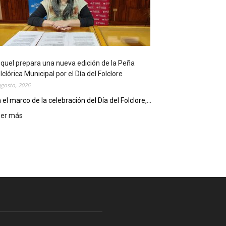
l
i
o
t
e
c
quel prepara una nueva edición de la Peña
a
lclórica Municipal por el Día del Folclore
M
agosto, 2026
u
n
 el marco de la celebración del Día del Folclore,...
i
eer más
:
c
E
i
s
p
q
a
u
l
e
c
l
e
p
l
r
e
e
b
p
r