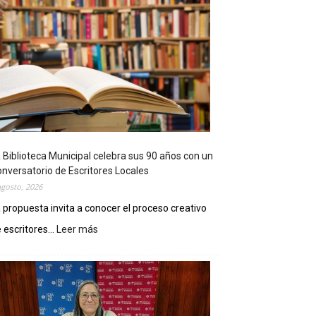
 Biblioteca Municipal celebra sus 90 años con un
nversatorio de Escritores Locales
agosto, 2026
 propuesta invita a conocer el proceso creativo
 escritores...
Leer más
:
L
a
B
i
b