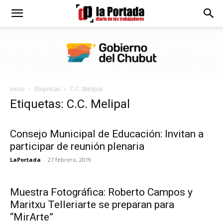
Diario
La
Inicio
Etiquetas
C.C. Melipal
Portada
Etiquetas: C.C. Melipal
Consejo Municipal de Educación: Invitan a
participar de reunión plenaria
LaPortada
-
27 febrero, 2019
Muestra Fotográfica: Roberto Campos y
Maritxu Telleriarte se preparan para
“MirArte”