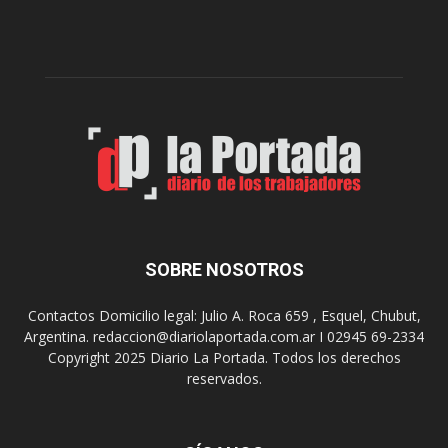
a
n
D
t
i
a
g
r
i
o
t
n
a
p
l
r
e
o
n
y
l
e
o
c
s
t
SOBRE NOSOTROS
h
o
o
p
Contactos Domicilio legal: Julio A. Roca 659 , Esquel, Chubut,
s
a
Argentina. redaccion@diariolaportada.com.ar I 02945 69-2334
p
r
Copyright 2025 Diario La Portada. Todos los derechos
i
a
reservados.
t
l
a
a
l
c
e
o