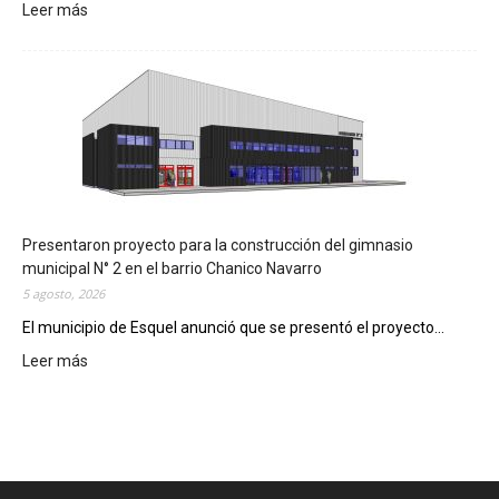
Leer más
:
I
m
p
l
e
m
e
n
t
a
Presentaron proyecto para la construcción del gimnasio
r
municipal N° 2 en el barrio Chanico Navarro
á
5 agosto, 2026
n
El municipio de Esquel anunció que se presentó el proyecto...
l
Leer más
a
:
R
P
e
r
c
e
e
s
t
e