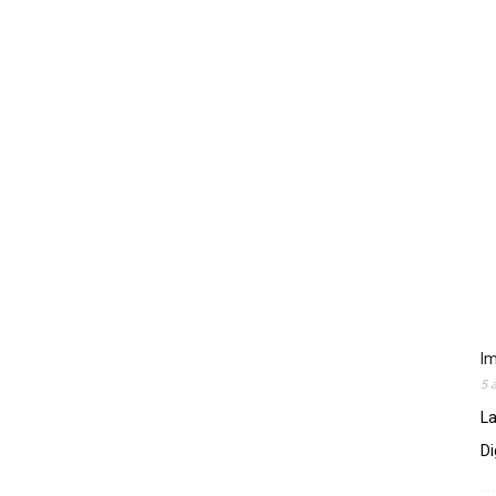
Im
5 
La
Di