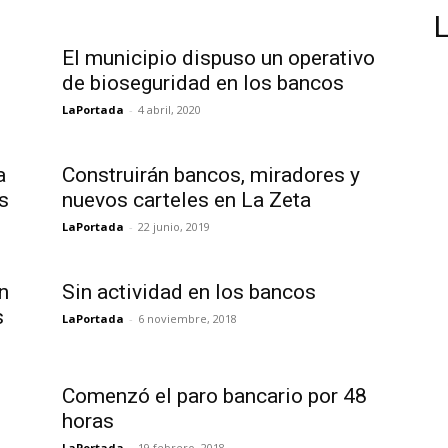
El municipio dispuso un operativo
de bioseguridad en los bancos
LaPortada
-
4 abril, 2020
a
Construirán bancos, miradores y
s
nuevos carteles en La Zeta
LaPortada
-
22 junio, 2019
n
Sin actividad en los bancos
s
LaPortada
-
6 noviembre, 2018
Comenzó el paro bancario por 48
horas
LaPortada
-
19 febrero, 2018