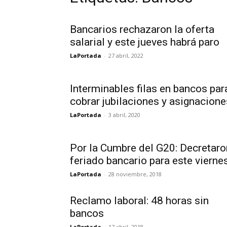
Bancarios rechazaron la oferta
salarial y este jueves habrá paro
LaPortada
-
27 abril, 2022
Interminables filas en bancos par
cobrar jubilaciones y asignacione
LaPortada
-
3 abril, 2020
Por la Cumbre del G20: Decretaro
feriado bancario para este vierne
LaPortada
-
28 noviembre, 2018
Reclamo laboral: 48 horas sin
bancos
LaPortada
-
17 abril, 2018