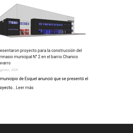
m
p
l
e
m
e
n
t
a
esentaron proyecto para la construcción del
r
mnasio municipal N° 2 en el barrio Chanico
á
avarro
n
agosto, 2026
l
 municipio de Esquel anunció que se presentó el
a
oyecto...
Leer más
:
R
P
e
r
c
e
e
s
t
e
a
n
D
t
i