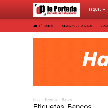
Diario
ESQUEL
C
1
JUEVES, AGOSTO 6, 2026
CLAS
Esquel
La
Portada
Inicio
Etiquetas
Bancos
Etiquetas: Bancos