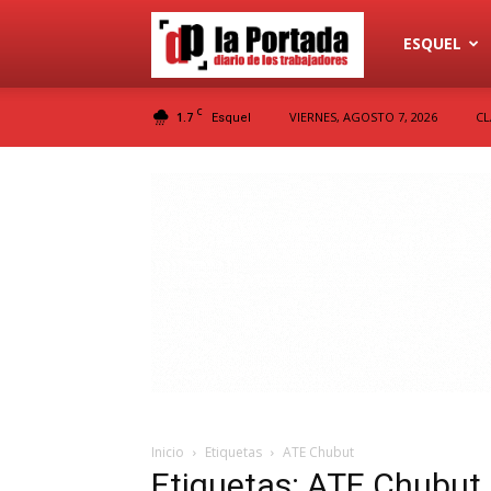
Diario
ESQUEL
C
1.7
VIERNES, AGOSTO 7, 2026
CL
Esquel
La
Portada
Inicio
Etiquetas
ATE Chubut
Etiquetas: ATE Chubut