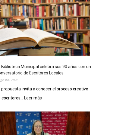
 Biblioteca Municipal celebra sus 90 años con un
nversatorio de Escritores Locales
agosto, 2026
 propuesta invita a conocer el proceso creativo
 escritores...
Leer más
:
L
a
B
i
b