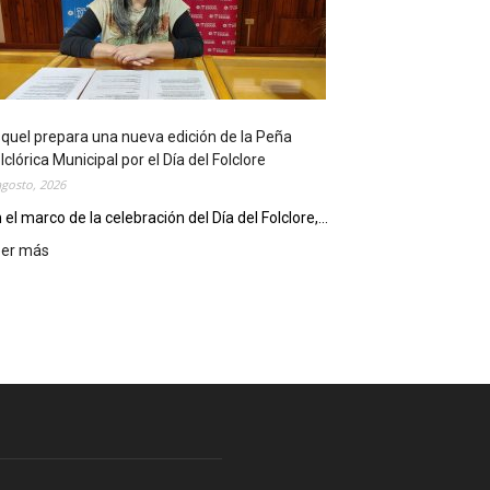
l
i
o
t
e
c
quel prepara una nueva edición de la Peña
a
lclórica Municipal por el Día del Folclore
M
agosto, 2026
u
n
 el marco de la celebración del Día del Folclore,...
i
eer más
:
c
E
i
s
p
q
a
u
l
e
c
l
e
p
l
r
e
e
b
p
r