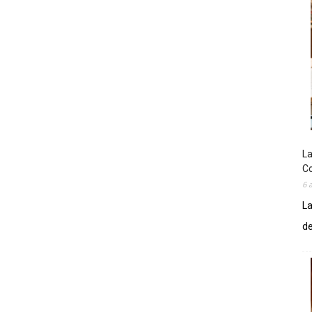
La
Co
6 
La
de