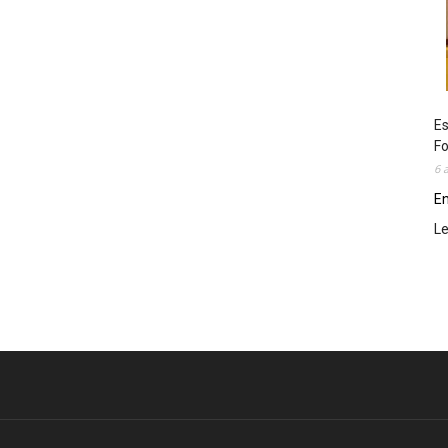
Es
Fo
6 
En
L