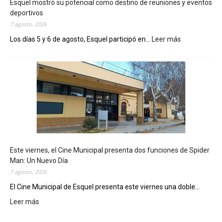
Esquel mostró su potencial como destino de reuniones y eventos
deportivos
7 agosto, 2026
Los días 5 y 6 de agosto, Esquel participó en...
Leer más
:
E
s
q
u
e
l
m
o
s
t
Este viernes, el Cine Municipal presenta dos funciones de Spider
r
Man: Un Nuevo Día
ó
7 agosto, 2026
s
u
El Cine Municipal de Esquel presenta este viernes una doble...
p
Leer más
:
o
E
t