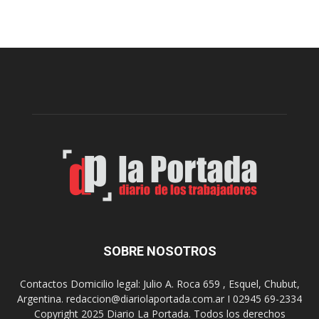
s
e
t
n
e
c
v
i
i
a
e
l
r
c
n
o
e
m
s
o
,
d
e
e
l
s
C
t
i
i
n
n
e
o
SOBRE NOSOTROS
M
d
u
e
Contactos Domicilio legal: Julio A. Roca 659 , Esquel, Chubut,
n
r
Argentina. redaccion@diariolaportada.com.ar I 02945 69-2334
i
e
Copyright 2025 Diario La Portada. Todos los derechos
c