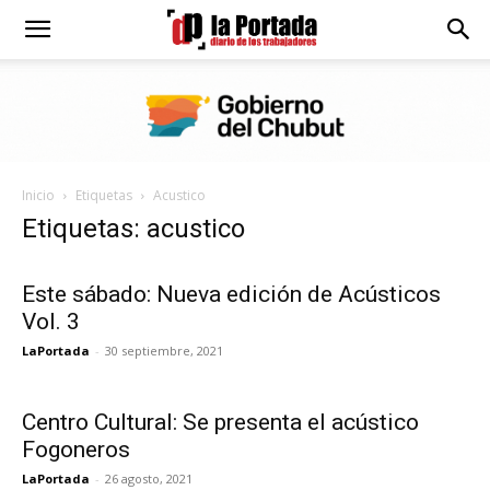
Diario
La
Inicio
Etiquetas
Acustico
Portada
Etiquetas: acustico
Este sábado: Nueva edición de Acústicos
Vol. 3
LaPortada
-
30 septiembre, 2021
Centro Cultural: Se presenta el acústico
Fogoneros
LaPortada
-
26 agosto, 2021