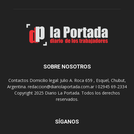
c
n
o
e
m
s
o
,
d
e
e
l
s
C
t
i
i
n
n
e
o
SOBRE NOSOTROS
M
d
u
e
Contactos Domicilio legal: Julio A. Roca 659 , Esquel, Chubut,
n
r
Argentina. redaccion@diariolaportada.com.ar I 02945 69-2334
i
e
Copyright 2025 Diario La Portada. Todos los derechos
c
u
reservados.
i
n
p
i
a
o
l
SÍGANOS
n
p
e
r
s