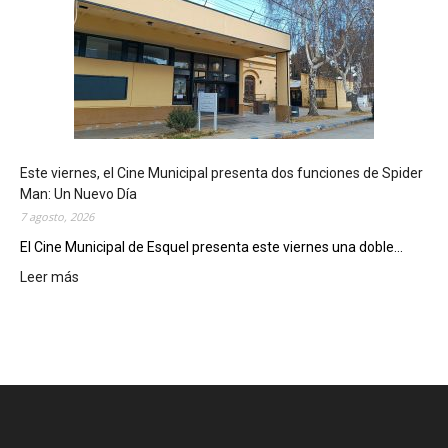
q
u
e
l
m
o
s
t
Este viernes, el Cine Municipal presenta dos funciones de Spider
r
Man: Un Nuevo Día
ó
7 agosto, 2026
s
u
El Cine Municipal de Esquel presenta este viernes una doble...
p
Leer más
:
o
E
t
s
e
t
n
e
c
v
i
i
a
e
l
r