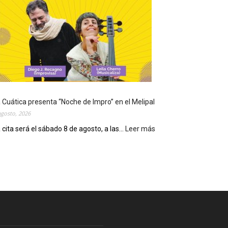
e
c
o
n
m
e
m
o
r
 Cuática presenta “Noche de Impro” en el Melipal
a
agosto, 2026
e
l
 cita será el sábado 8 de agosto, a las...
Leer más
:
D
L
í
a
a
C
d
u
e
á
S
t
a
i
n
c
C
a