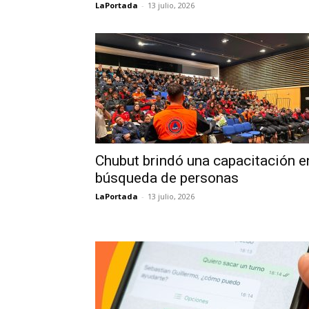
LaPortada
-
13 julio, 2026
Chubut brindó una capacitación e
búsqueda de personas
LaPortada
-
13 julio, 2026