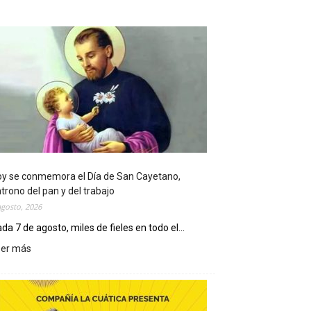
y se conmemora el Día de San Cayetano,
trono del pan y del trabajo
agosto, 2026
da 7 de agosto, miles de fieles en todo el...
eer más
:
H
o
y
s