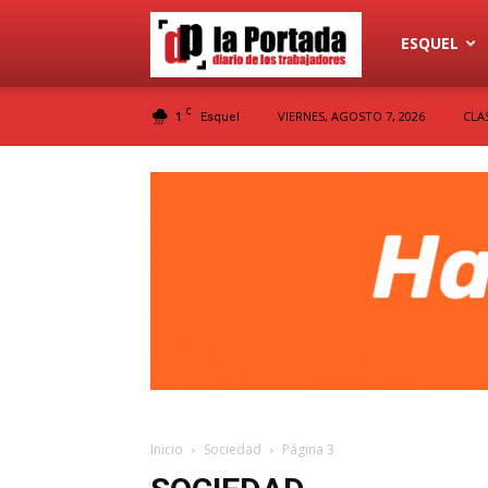
Diario
ESQUEL
C
1
VIERNES, AGOSTO 7, 2026
CLA
Esquel
La
Portada
Inicio
Sociedad
Página 3