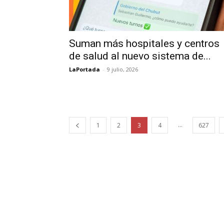
Suman más hospitales y centros
de salud al nuevo sistema de...
LaPortada
-
9 julio, 2026
...
1
2
3
4
627