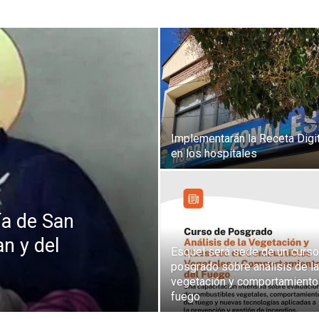
Implementarán la Receta Digit
en los hospitales
a de San
n y del
Esquel será sede de un curso
posgrado sobre análisis de la
vegetación y comportamiento
fuego