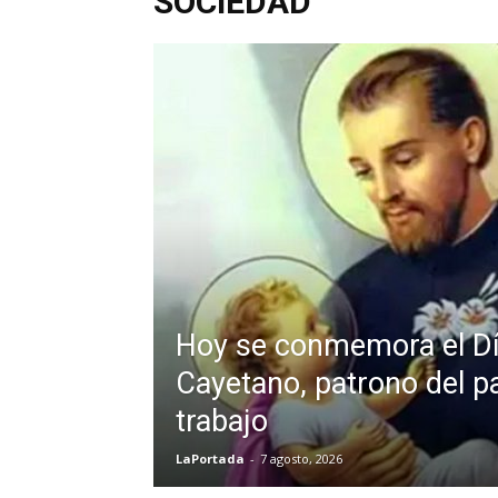
SOCIEDAD
Hoy se conmemora el Dí
Cayetano, patrono del pa
trabajo
LaPortada
-
7 agosto, 2026