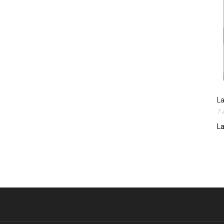
La
7 
La