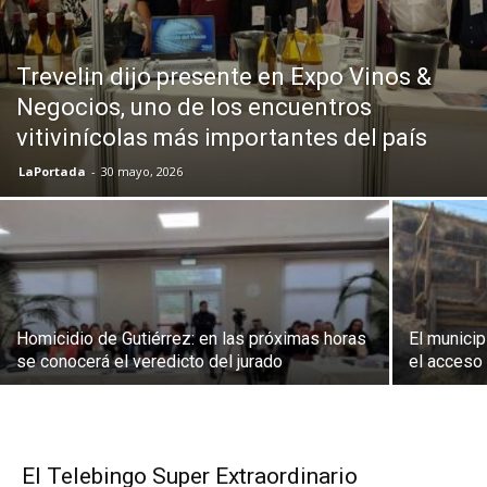
Trevelin dijo presente en Expo Vinos &
Negocios, uno de los encuentros
vitivinícolas más importantes del país
LaPortada
-
30 mayo, 2026
Homicidio de Gutiérrez: en las próximas horas
El municip
se conocerá el veredicto del jurado
el acceso 
El Telebingo Super Extraordinario