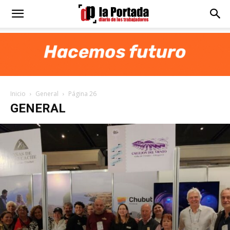
Diario
La
Inicio
General
Página 26
Portada
GENERAL