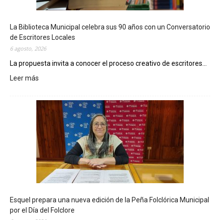
La Biblioteca Municipal celebra sus 90 años con un Conversatorio
de Escritores Locales
6 agosto, 2026
La propuesta invita a conocer el proceso creativo de escritores...
Leer más
:
L
a
B
i
b
l
i
o
t
e
c
Esquel prepara una nueva edición de la Peña Folclórica Municipal
a
por el Día del Folclore
M