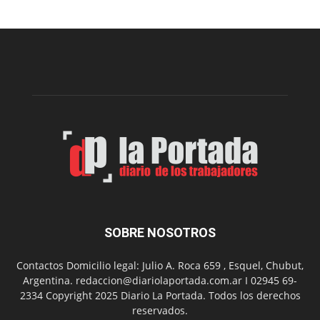
la
construcción
del
gimnasio
municipal
N°
2
en
el
barrio
Chanico
Navarro
SOBRE NOSOTROS
Contactos Domicilio legal: Julio A. Roca 659 , Esquel, Chubut,
Argentina. redaccion@diariolaportada.com.ar I 02945 69-
2334 Copyright 2025 Diario La Portada. Todos los derechos
reservados.