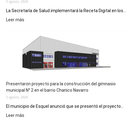
5 agosto, 2026
La Secretaría de Salud implementará la Receta Digital en los...
:
Leer más
Implementarán
la
Receta
Digital
en
los
hospitales
Presentaron proyecto para la construcción del gimnasio
municipal N° 2 en el barrio Chanico Navarro
5 agosto, 2026
El municipio de Esquel anunció que se presentó el proyecto...
:
Leer más
Presentaron
proyecto
para