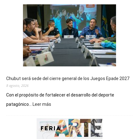
Chubut será sede del cierre general de los Juegos Epade 2027
8 agosto, 2026
Con el propósito de fortalecer el desarrollo del deporte
:
patagónico...
Leer más
Chubut
será
sede
del
cierre