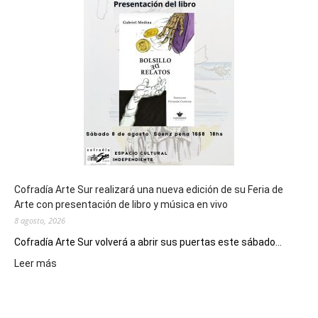
general
de
los
Juegos
Epade
2027
Cofradía Arte Sur realizará una nueva edición de su Feria de
Arte con presentación de libro y música en vivo
8 agosto, 2026
Cofradía Arte Sur volverá a abrir sus puertas este sábado...
:
Leer más
Cofradía
Arte
Sur