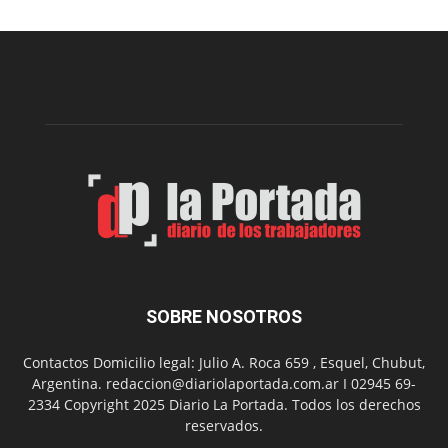
realizará
una
nueva
edición
de
su
Feria
de
Arte
con
presentación
de
libro
y
música
SOBRE NOSOTROS
en
vivo
Contactos Domicilio legal: Julio A. Roca 659 , Esquel, Chubut,
Argentina. redaccion@diariolaportada.com.ar I 02945 69-
2334 Copyright 2025 Diario La Portada. Todos los derechos
reservados.