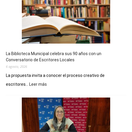
La Biblioteca Municipal celebra sus 90 años con un
Conversatorio de Escritores Locales
6 agosto, 2026
La propuesta invita a conocer el proceso creativo de
:
escritores...
Leer más
La
Biblioteca
Municipal
celebra
sus
90
años