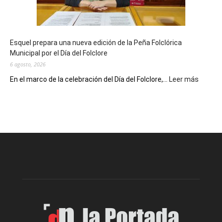
con
un
Conversatorio
de
Esquel prepara una nueva edición de la Peña Folclórica
Escritores
Municipal por el Día del Folclore
Locales
6 agosto, 2026
:
En el marco de la celebración del Día del Folclore,...
Leer más
Esquel
prepar
una
nueva
edición
de
la
Peña
Folclór
Municip
por
el
Día