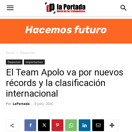
Diario
La
Inicio
Deportes
Portada
Deportes
Importantes
El Team Apolo va por nuevos
récords y la clasificación
internacional
Por
LaPortada
-
8 julio, 2026