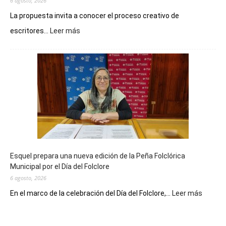
6 agosto, 2026
La propuesta invita a conocer el proceso creativo de
:
escritores...
Leer más
La
Biblioteca
Municipal
celebra
sus
90
años
con
un
Conversatorio
de
Esquel prepara una nueva edición de la Peña Folclórica
Escritores
Municipal por el Día del Folclore
Locales
6 agosto, 2026
:
En el marco de la celebración del Día del Folclore,...
Leer más
Esquel
prepar
una