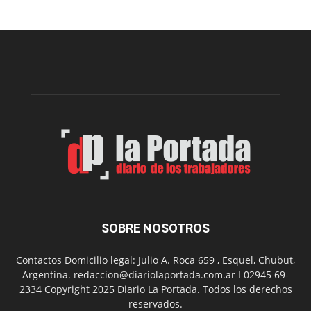
nueva
edición
de
la
Peña
Folclór
Municip
por
el
Día
del
Folclor
SOBRE NOSOTROS
Contactos Domicilio legal: Julio A. Roca 659 , Esquel, Chubut,
Argentina. redaccion@diariolaportada.com.ar I 02945 69-
2334 Copyright 2025 Diario La Portada. Todos los derechos
reservados.