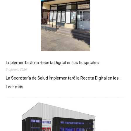
Implementarán la Receta Digital en los hospitales
5 agosto, 2026
La Secretaría de Salud implementará la Receta Digital en los...
:
Leer más
Implementarán
la
Receta
Digital
en
los
hospitales