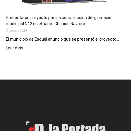
Presentaron proyecto para la construcción del gimnasio
municipal N° 2 en el barrio Chanico Navarro
5 agosto, 2026
El municipio de Esquel anunció que se presentó el proyecto...
:
Leer más
Presentaron
proyecto
para
la
construcción
del
gimnasio
municipal
N°
2
en
el
barrio