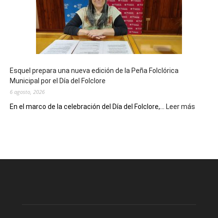
sus
90
años
con
un
Conversatorio
de
Esquel prepara una nueva edición de la Peña Folclórica
Escritores
Municipal por el Día del Folclore
Locales
6 agosto, 2026
:
En el marco de la celebración del Día del Folclore,...
Leer más
Esquel
prepar
una
nueva
edición
de
la
Peña
Folclór
Municip