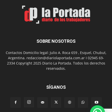
por
el
Día
del
Folclor
SOBRE NOSOTROS
Contactos Domicilio legal: Julio A. Roca 659 , Esquel, Chubut,
Argentina. redaccion@diariolaportada.com.ar I 02945 69-
2334 Copyright 2025 Diario La Portada. Todos los derechos
reservados.
SÍGANOS