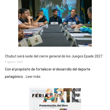
Chubut será sede del cierre general de los Juegos Epade 2027
8 agosto, 2026
Con el propósito de fortalecer el desarrollo del deporte
:
patagónico...
Leer más
Chubut
será
sede
del
cierre
general