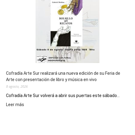
de
los
Juegos
Epade
2027
Cofradía Arte Sur realizará una nueva edición de su Feria de
Arte con presentación de libro y música en vivo
8 agosto, 2026
Cofradía Arte Sur volverá a abrir sus puertas este sábado...
:
Leer más
Cofradía
Arte
Sur
realizará