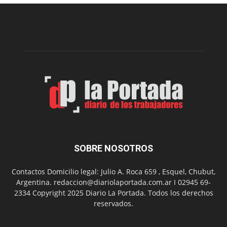
una
nueva
edición
de
su
Feria
de
Arte
con
presentación
de
libro
y
música
SOBRE NOSOTROS
en
vivo
Contactos Domicilio legal: Julio A. Roca 659 , Esquel, Chubut,
Argentina. redaccion@diariolaportada.com.ar I 02945 69-
2334 Copyright 2025 Diario La Portada. Todos los derechos
reservados.