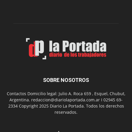
del
gimnasio
municipal
N°
2
en
el
barrio
Chanico
Navarro
SOBRE NOSOTROS
Contactos Domicilio legal: Julio A. Roca 659 , Esquel, Chubut,
Argentina. redaccion@diariolaportada.com.ar I 02945 69-
2334 Copyright 2025 Diario La Portada. Todos los derechos
reservados.