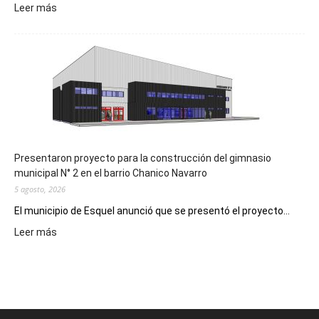
:
Leer más
Implementarán
la
Receta
Digital
en
los
hospitales
Presentaron proyecto para la construcción del gimnasio
municipal N° 2 en el barrio Chanico Navarro
5 agosto, 2026
El municipio de Esquel anunció que se presentó el proyecto...
:
Leer más
Presentaron
proyecto
para
la
construcción